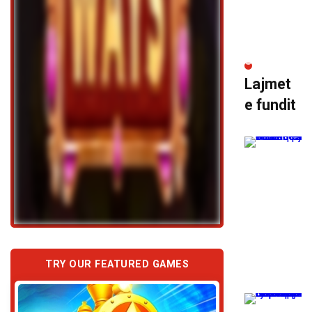
Lajmet
e fundit
TRY OUR FEATURED GAMES