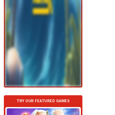
TRY OUR FEATURED GAMES