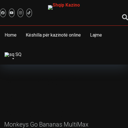
Home
Këshilla për kazinotë online
Lajme
SQ
Monkeys Go
Bananas
MultiMax
Monkeys Go Bananas MultiMax