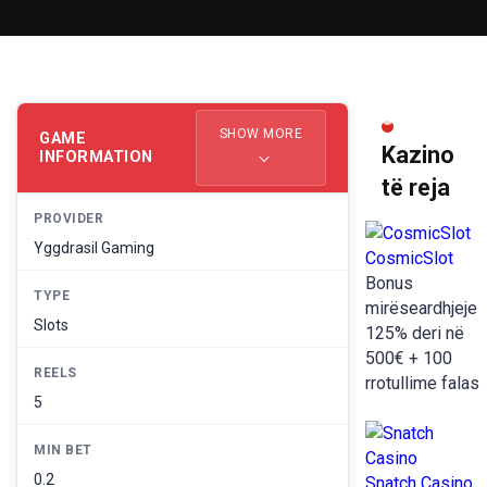
SHOW MORE
GAME
Kazino
INFORMATION
të reja
PROVIDER
Yggdrasil Gaming
CosmicSlot
Bonus
TYPE
mirëseardhjeje
Slots
125% deri në
500€ + 100
REELS
rrotullime falas
5
MIN BET
0.2
Snatch Casino