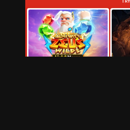
TRY
Schreibe einen Komment
Du musst
angemeldet
sein, um einen Komment