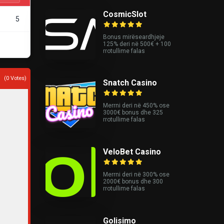
CosmicSlot
5
Bonus mirëseardhjeje
125% deri në 500€ + 100
rrotullime falas
(
0
Votes)
Snatch Casino
Merrni deri në 450% ose
3000€ bonus dhe 325
rrotullime falas
VeloBet Casino
Merrni deri në 300% ose
2000€ bonus dhe 300
rrotullime falas
Golisimo