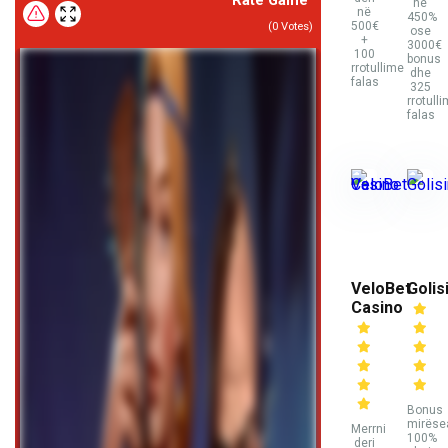
Rate Game
në
në
450%
500€
(
0
Votes)
ose
+
3000€
100
bonus
rrotullime
dhe
falas
325
rrotull
falas
VeloBet
Goli
Casino
Bonus
mirëse
Merrni
100%
deri