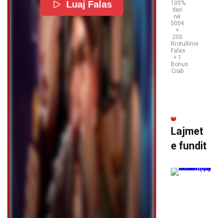
Luaj Falas
100%
deri
në
500€
+
200
Rrotullime
Falas
+ 1
Bonus
Crab
Lajmet
e fundit