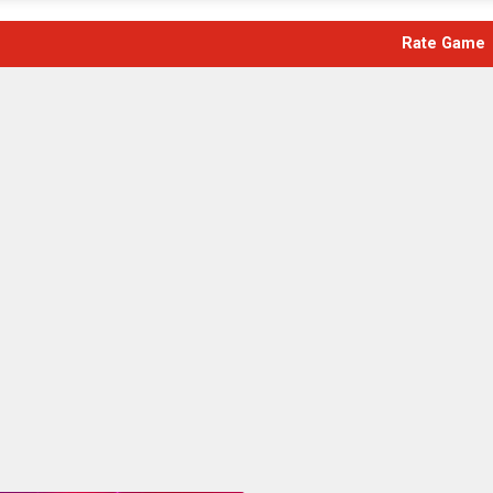
Rate Game