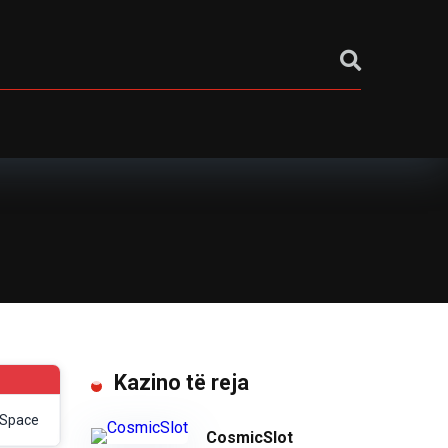
Kazino të reja
Space
CosmicSlot