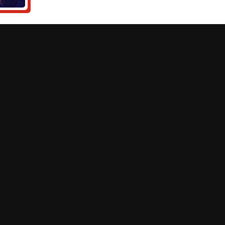
Politika e Privatësisë