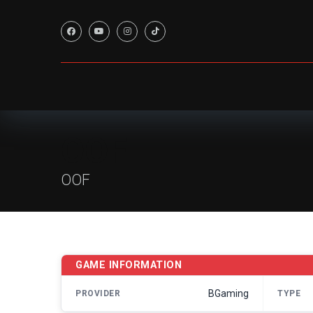
OOF
OOF
GAME INFORMATION
BGaming
PROVIDER
TYPE