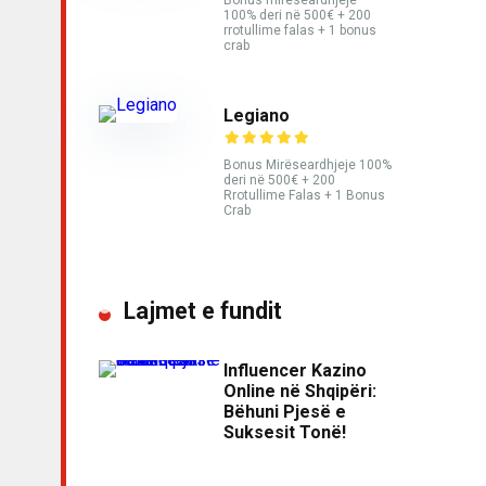
100% deri në 500€ + 200
rrotullime falas + 1 bonus
crab
Legiano
Bonus Mirëseardhjeje 100%
deri në 500€ + 200
Rrotullime Falas + 1 Bonus
Crab
Lajmet e fundit
Influencer Kazino
Online në Shqipëri:
Bëhuni Pjesë e
Suksesit Tonë!