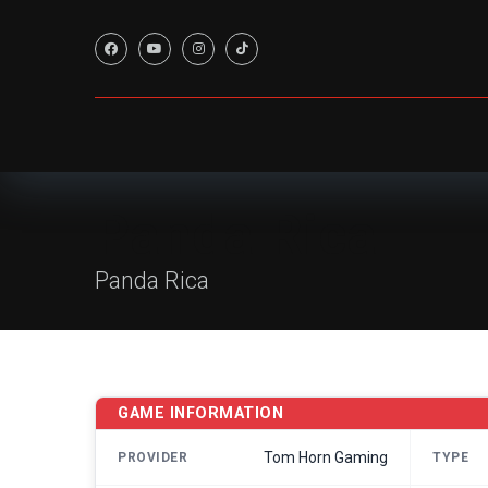
Panda Rica
Panda Rica
GAME INFORMATION
Tom Horn Gaming
PROVIDER
TYPE