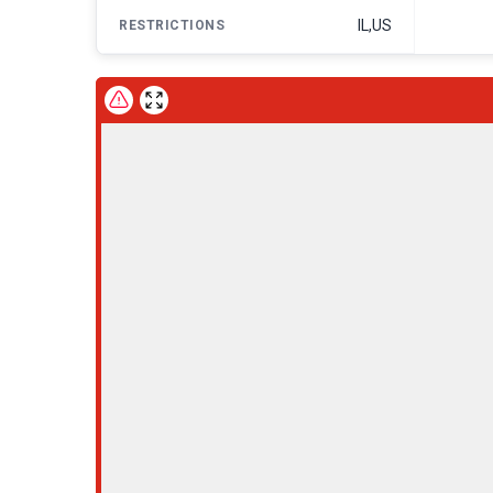
IL,US
RESTRICTIONS