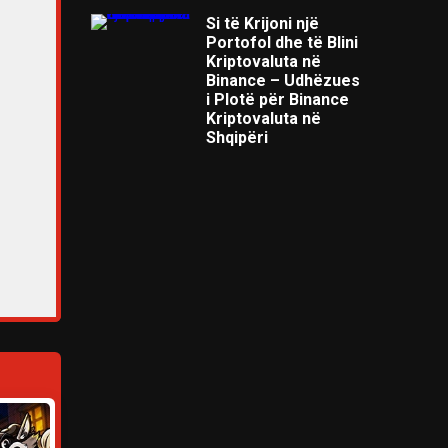
Si të Krijoni një
Portofol dhe të Blini
Kriptovaluta në
Binance – Udhëzues
i Plotë për Binance
Kriptovaluta në
Shqipëri