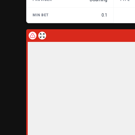
0.1
MIN BET