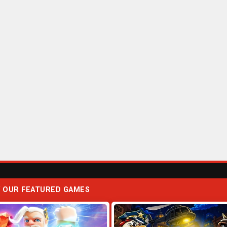
 OUR FEATURED GAMES