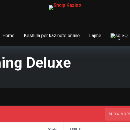
Home
Këshilla për kazinotë online
Lajme
SQ
ning Deluxe
SHOW MOR
Slots
REELS