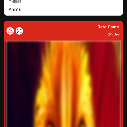
THEME
Animal
Rate Game
(
0
Votes)