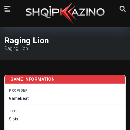
Raging Lion
Raging Lion
GAME INFORMATION
PROVIDER
GameBeat
TYPE
Slots