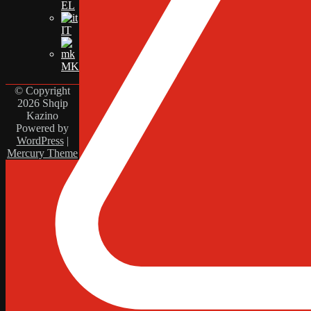
EL
IT
MK
© Copyright
2026 Shqip
Kazino
Powered by
WordPress
|
Mercury Theme