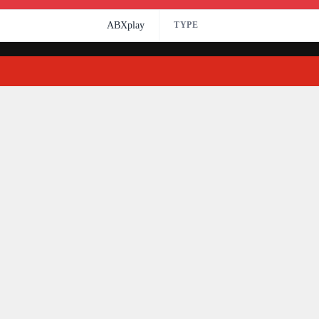
ABXplay
TYPE