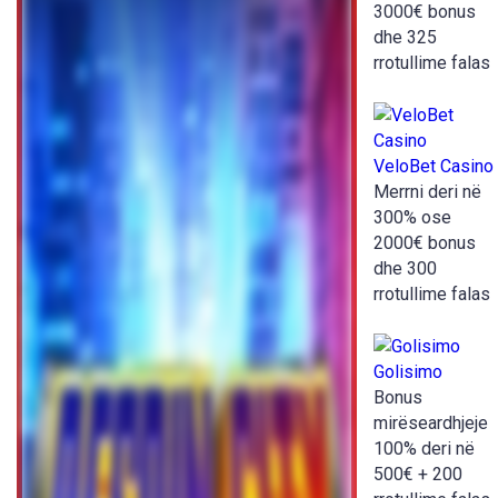
3000€ bonus
dhe 325
rrotullime falas
VeloBet Casino
Merrni deri në
300% ose
2000€ bonus
dhe 300
rrotullime falas
Golisimo
Bonus
mirëseardhjeje
100% deri në
500€ + 200