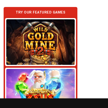
TRY OUR FEATURED GAMES