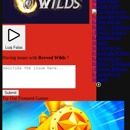
Bëhuni Pjesë e
Suksesit Tonë!
Luaj Falas
Si të Krijoni një
Portofol dhe të Blini
Having issues with
Revved Wilds
?
Kriptovaluta në
Binance – Udhëzues
i Plotë për Binance
Kriptovaluta në
Shqipëri
Submit
Try Our Featured Games