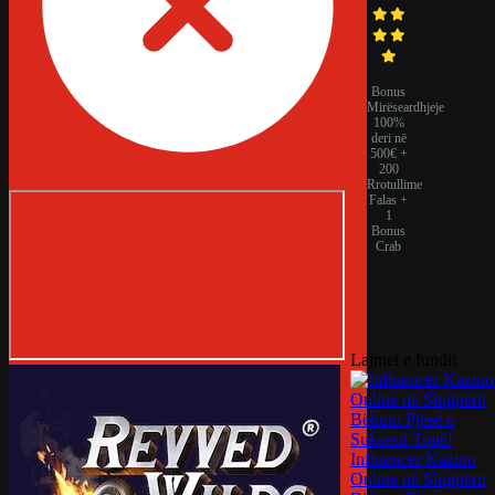
Bonus
Mirëseardhjeje
100%
deri në
500€ +
200
Rrotullime
Falas +
1
Bonus
Crab
Lajmet e fundit
Influencer Kazino
Online në Shqipëri: