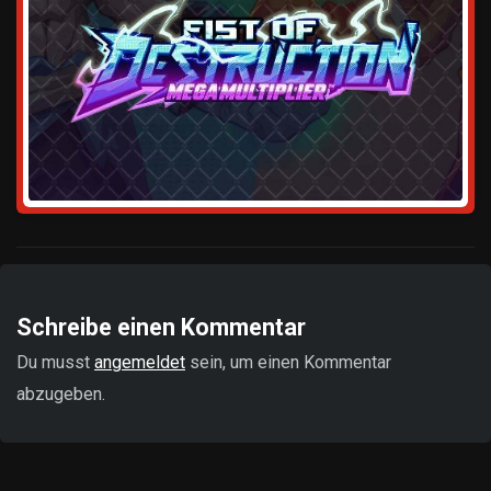
Schreibe einen Kommentar
Du musst
angemeldet
sein, um einen Kommentar
abzugeben.