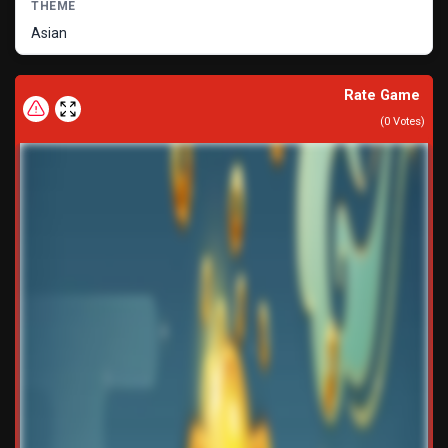
THEME
Asian
Rate Game
(
0
Votes)