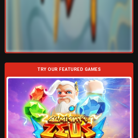
TRY OUR FEATURED GAMES