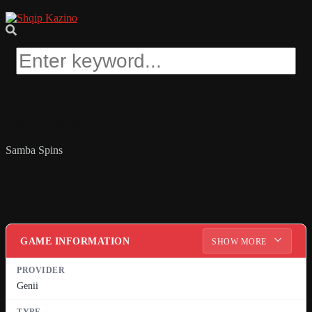
Samba Spins
Samba Spins
GAME INFORMATION
SHOW MORE
PROVIDER
Genii