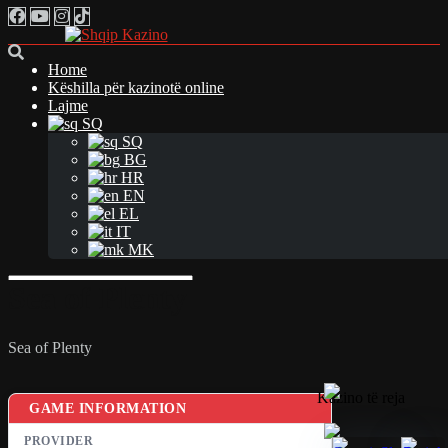
Home
Këshilla për kazinotë online
Lajme
SQ
SQ
BG
HR
EN
EL
IT
MK
Sea of Plenty
Sea of Plenty
Kazino të reja
GAME INFORMATION
PROVIDER