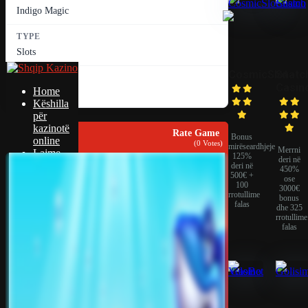
Indigo Magic
TYPE
Slots
CosmicSlot
Snatc
THEME
Casin
Home
Ocean
Këshilla
për
kazinotë
Rate Game
Bonus
online
(
0
Votes)
mirëseardhjeje
Merrni
Lajme
125%
deri në
SQ
deri në
450%
500€ +
ose
100
3000€
rrotullime
bonus
SQ
falas
dhe 325
rrotullime
falas
BG
HR