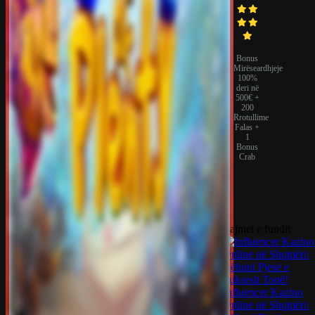
Bonus
Mirëseardhjeje
100%
deri në
500€ +
200
Rrotullime
Falas +
1
Bonus
Crab
Lajmet e fundit
Influencer Kazino
Online në Shqipëri: