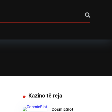
Kazino të reja
CosmicSlot