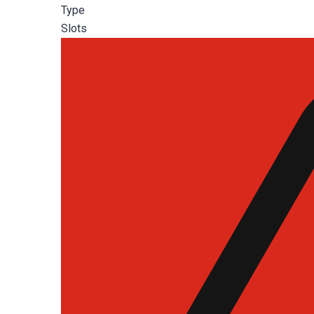
Type
Slots