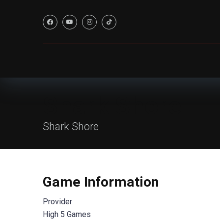
Shark Shore
Shark Shore
Game Information
Provider
High 5 Games