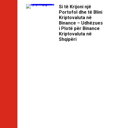
Si të Krijoni një
Portofol dhe të Blini
Kriptovaluta në
Binance – Udhëzues
i Plotë për Binance
Kriptovaluta në
Shqipëri