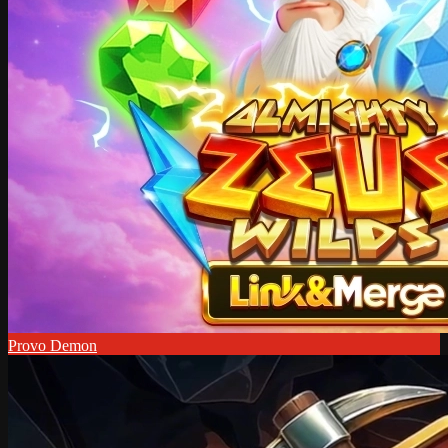
Provo Demon