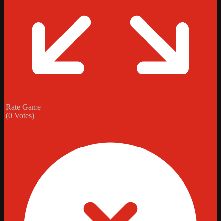
Rate Game
(
0
Votes)