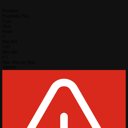
Provider
Pragmatic Play
Type
Slots
Reels
5
Min Bet
0.01
Max Bet
0.5
Max Win per Spin
300000