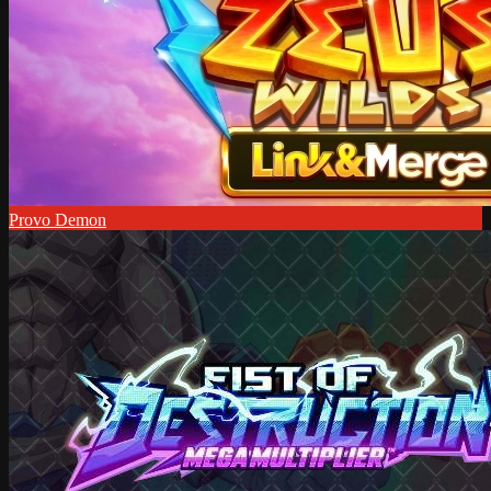
Provo Demon