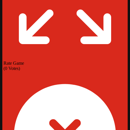
Rate Game
(
0
Votes)