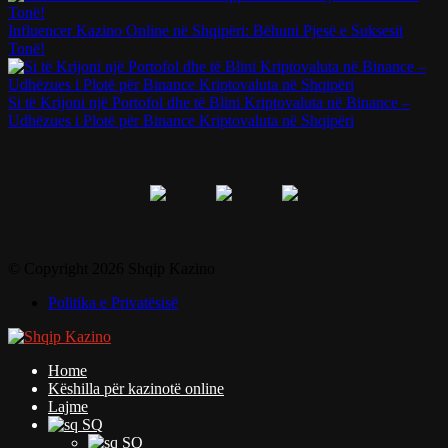
Influencer Kazino Online në Shqipëri: Bëhuni Pjesë e Suksesit
Tonë!
Si të Krijoni një Portofol dhe të Blini Kriptovaluta në Binance –
Udhëzues i Plotë për Binance Kriptovaluta në Shqipëri
© Copyright 2026 Shqip Kazino
Politika e Privatësisë
Home
Këshilla për kazinotë online
Lajme
SQ
SQ