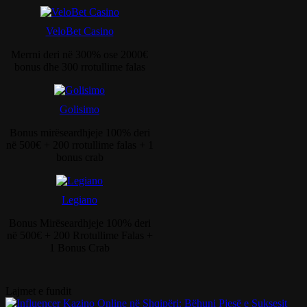
VeloBet Casino
Merrni deri në 300% ose 2000€
bonus dhe 300 rrotullime falas
Golisimo
Bonus mirëseardhjeje 100% deri
në 500€ + 200 rrotullime falas + 1
bonus crab
Legiano
Bonus Mirëseardhjeje 100% deri
në 500€ + 200 Rrotullime Falas +
1 Bonus Crab
Lajmet e fundit