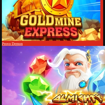
Provo Demon