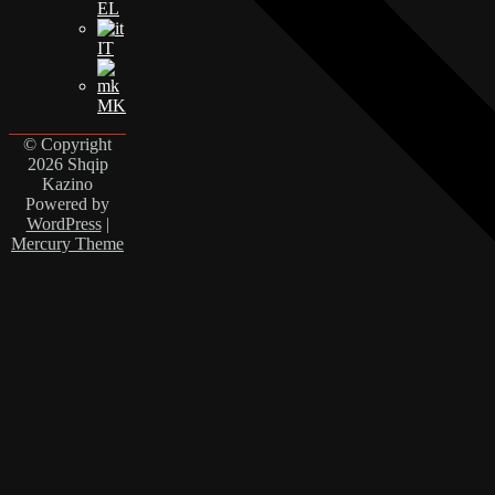
EL
IT
MK
© Copyright
2026 Shqip
Kazino
Powered by
WordPress
|
Mercury Theme