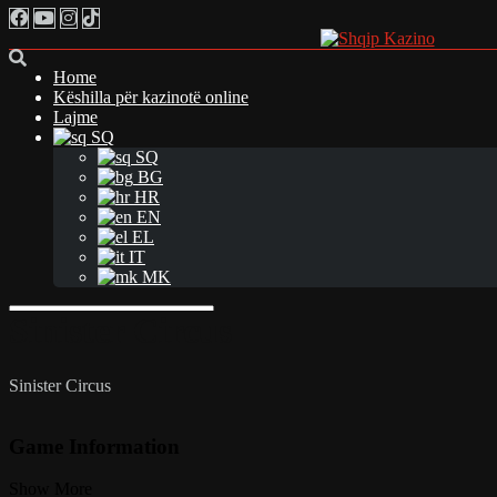
Home
Këshilla për kazinotë online
Lajme
SQ
SQ
BG
HR
EN
EL
IT
MK
Sinister Circus
Sinister Circus
Game Information
Show More