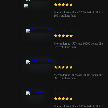
Bonus mirëseardhjeje 125% deri në 500€ +
100 rrotullime falas
Snatch Casino
Merrni deri në 450% ose 3000€ bonus dhe
325 rrotullime falas
VeloBet Casino
Merrni deri në 300% ose 2000€ bonus dhe
300 rrotullime falas
Golisimo
Bonus mirëseardhjeje 100% deri në 500€ +