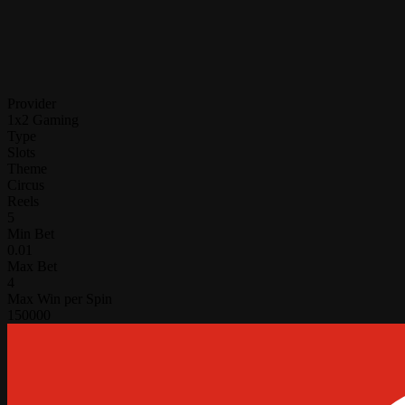
Provider
1x2 Gaming
Type
Slots
Theme
Circus
Reels
5
Min Bet
0.01
Max Bet
4
Max Win per Spin
150000