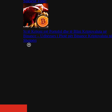
Suksesit Tonë!
Si të Krijoni një Portofol dhe të Blini Kriptovaluta në
Binance – Udhëzues i Plotë për Binance Kriptovaluta n
Shqipëri