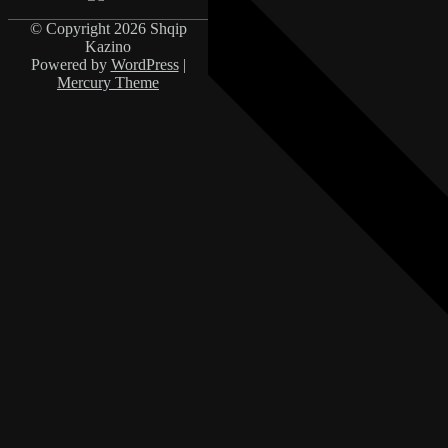
© Copyright 2026 Shqip
Kazino
Powered by
WordPress
|
Mercury Theme