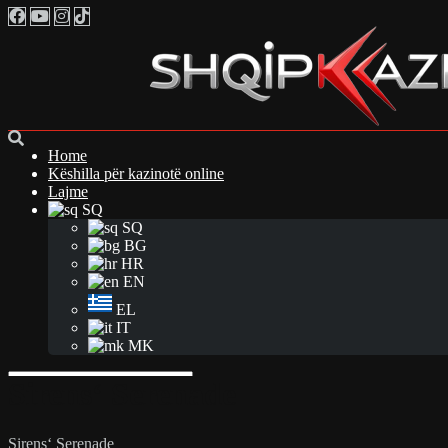
Home
Këshilla për kazinotë online
Lajme
SQ
SQ
BG
HR
EN
EL
IT
MK
Sirens‘ Serenade
Sirens‘ Serenade