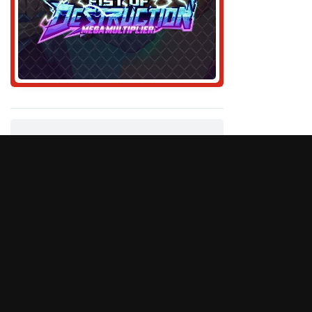
Schreibe einen
Kommentar
Du musst
angemeldet
sein, um
einen Kommentar abzugeben.