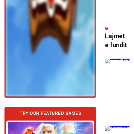
Lajmet
e fundit
TRY OUR FEATURED GAMES