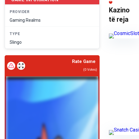
Kazino
PROVIDER
të reja
Gaming Realms
TYPE
Slingo
Rate Game
(
0
Votes)