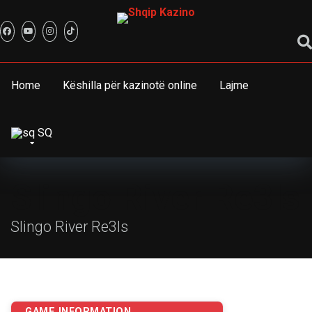
Home
Këshilla për kazinotë online
Lajme
SQ
Slingo River Re3ls
Slingo River Re3ls
GAME INFORMATION