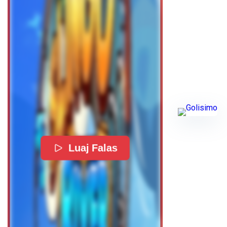
Luaj Falas