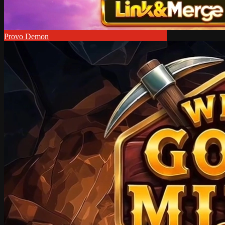
Provo Demon