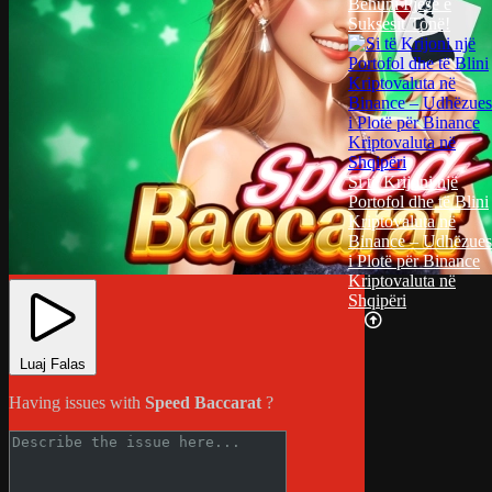
Bëhuni Pjesë e
Suksesit Tonë!
Si të Krijoni një
Portofol dhe të Blini
Kriptovaluta në
Binance – Udhëzues
i Plotë për Binance
Kriptovaluta në
Shqipëri
Luaj Falas
Having issues with
Speed Baccarat
?