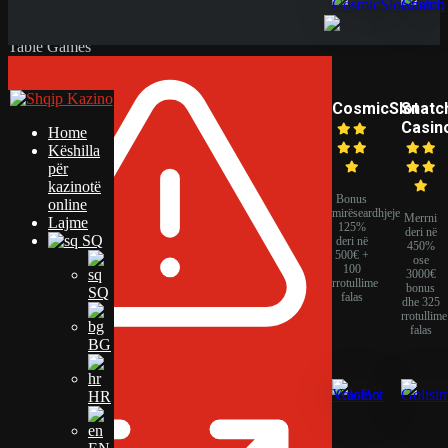
TaDa Gaming
Type
Table Games
CosmicSlot
Snatc
Casin
Home
Këshilla
për
kazinotë
Bonus
online
mirëseardhjeje
Merrni
Lajme
125%
deri në
SQ
deri në
450%
500€ +
ose
100
3000€
rrotullime
bonus
SQ
falas
dhe 325
rrotullime
falas
BG
HR