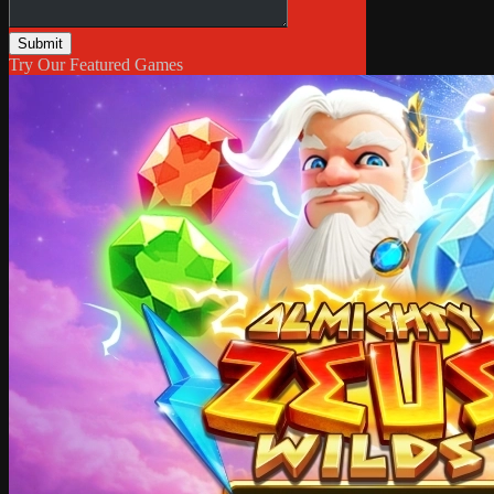
Submit
Try Our Featured Games