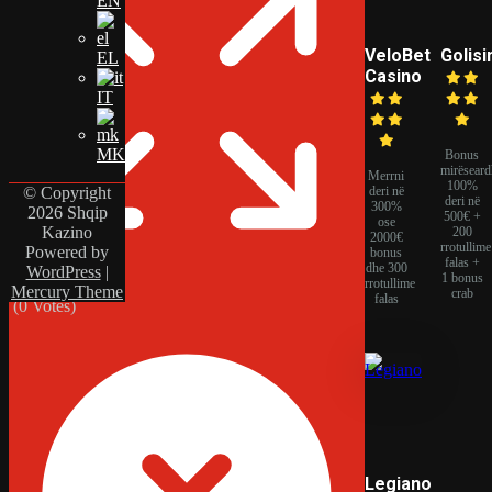
EN
VeloBet
Golis
EL
Casino
IT
MK
Bonus
mirëseard
Merrni
100%
© Copyright
deri në
deri në
300%
2026 Shqip
500€ +
ose
Kazino
200
2000€
rrotullime
Powered by
bonus
falas +
dhe 300
WordPress
|
1 bonus
rrotullime
Rate Game
Mercury Theme
crab
falas
(
0
Votes)
Legiano