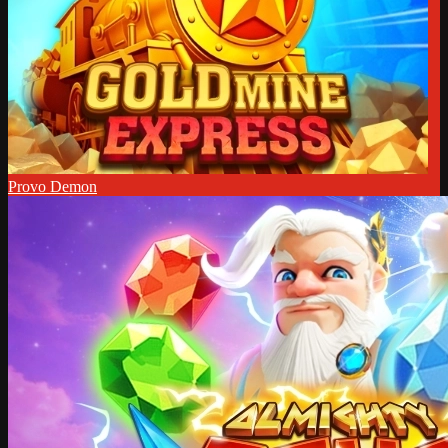
Provo Demon