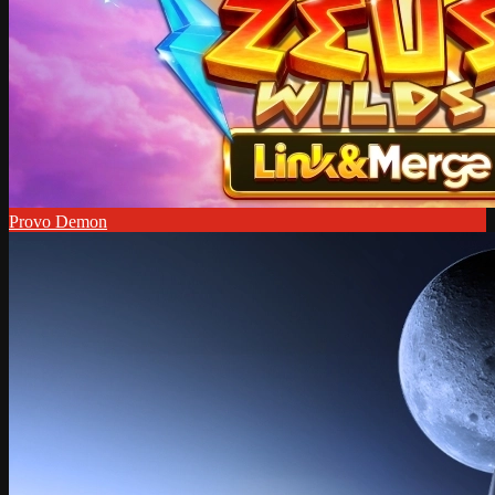
Provo Demon