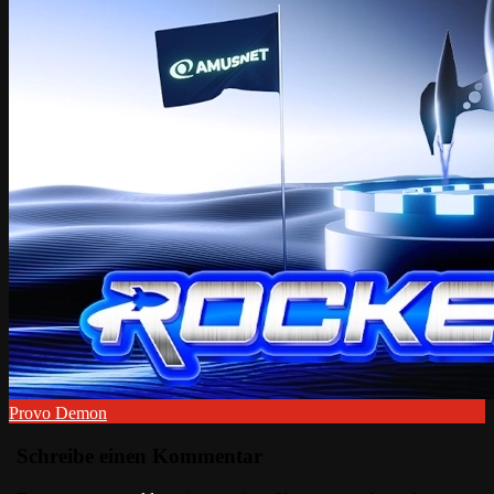
Provo Demon
Schreibe einen Kommentar