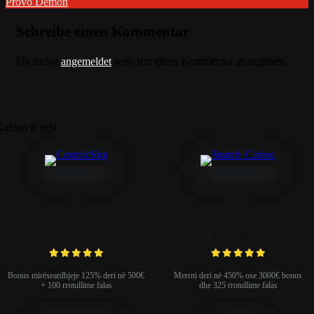
Provo Demon
Schreibe einen Kommentar
Du musst
angemeldet
sein, um einen Kommentar abzugeben.
azino të reja
CosmicSlot
Snatch Casino
Bonus mirëseardhjeje 125% deri në 500€
Merrni deri në 450% ose 3000€ bonus
+ 100 rrotullime falas
dhe 325 rrotullime falas