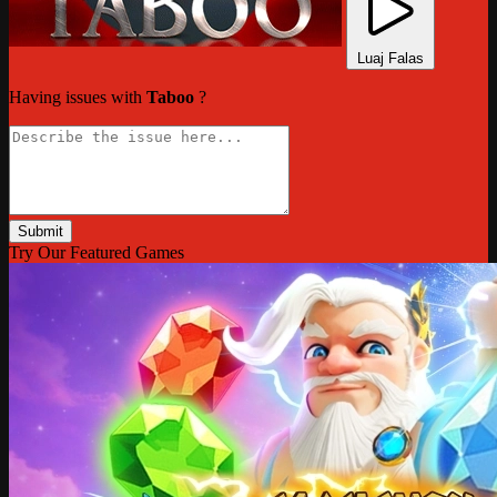
Luaj Falas
Having issues with
Taboo
?
Submit
Try Our Featured Games