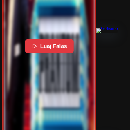
Luaj Falas