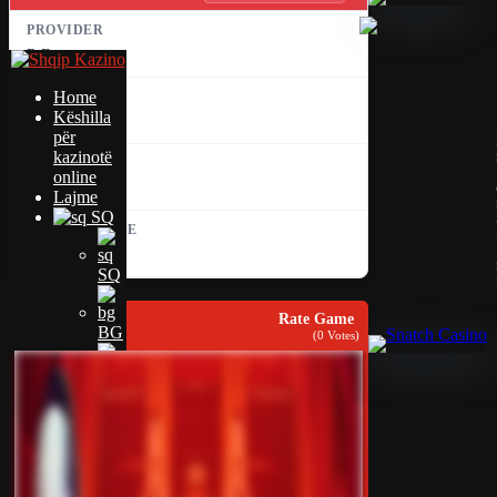
PROVIDER
R Franco
Home
TYPE
Këshilla
Slots
për
kazinotë
THEME
online
Halloween
Lajme
SQ
RELEASE DATE
June 3, 2025
SQ
Rate Game
BG
(
0
Votes)
HR
EN