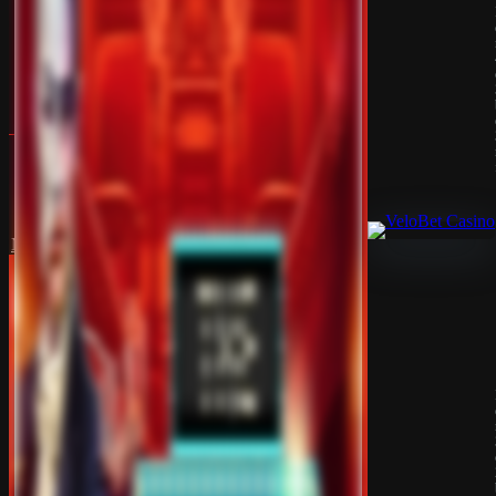
EL
IT
MK
© Copyright
2026 Shqip
Kazino
Powered by
WordPress
|
Mercury Theme