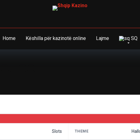
Home
Këshilla për kazinotë online
Lajme
SQ
House
Slots
Hal
THEME