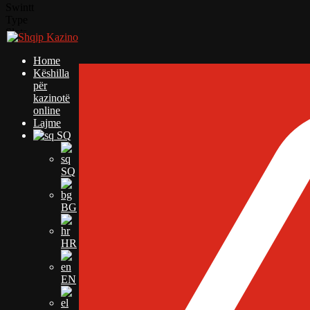
Swintt
Type
Slots
Theme
Fruit
Home
Këshilla
për
kazinotë
online
Lajme
SQ
SQ
BG
HR
EN