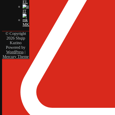
EL
IT
MK
© Copyright
2026 Shqip
Kazino
Powered by
WordPress
|
Mercury Theme