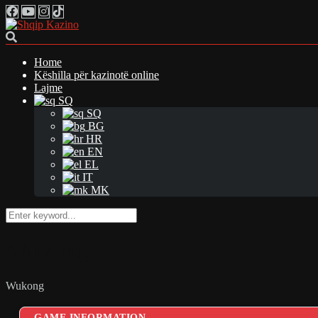
Home
Këshilla për kazinotë online
Lajme
SQ
SQ
BG
HR
EN
EL
IT
MK
Wukong
Wukong
GAME INFORMATION