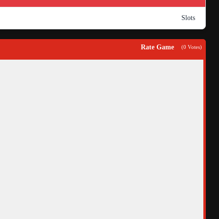
Slots
Rate Game
(
0
Votes)