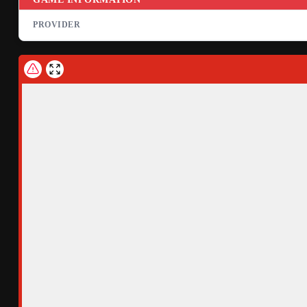
PROVIDER