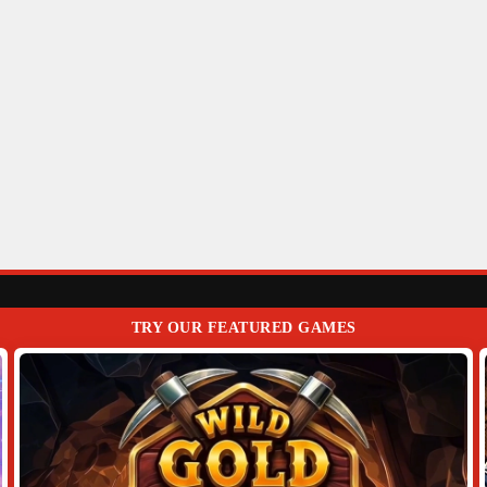
TRY OUR FEATURED GAMES