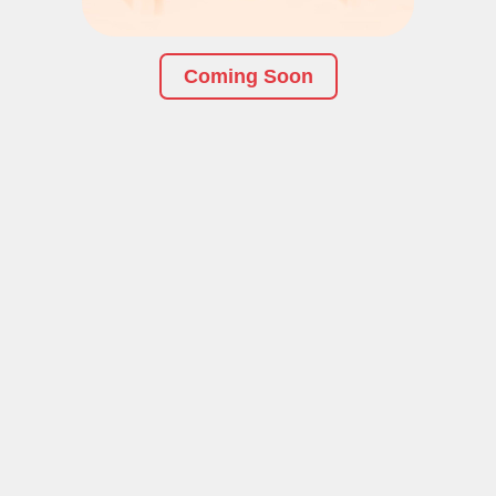
Coming Soon