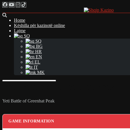
Home
Këshilla për kazinotë online
Lajme
SQ
SQ
BG
HR
EN
EL
IT
MK
Yeti Battle of Greenhat Peak
Yeti Battle of Greenhat Peak
GAME INFORMATION