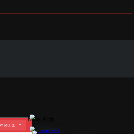
Kazino të reja
W MORE
CosmicSlot