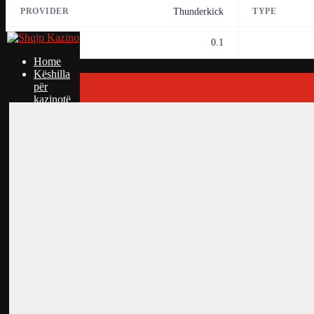
PROVIDER
Thunderkick
TYPE
MIN BET
0.1
Home
Këshilla
për
kazinotë
online
Lajme
SQ
SQ
BG
HR
EN