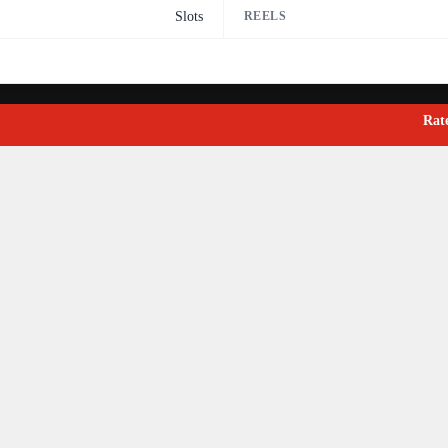
Slots
REELS
Rat