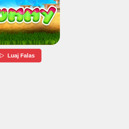
Luaj Falas