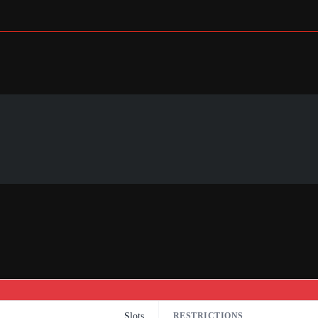
Slots
RESTRICTIONS