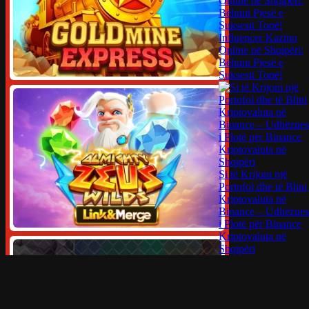
Influencer Kazino
Online në Shqipëri:
Bëhuni Pjesë e
Suksesit Tonë!
Si të Krijoni një
Portofol dhe të Blini
Kriptovaluta në
Binance – Udhëzues
i Plotë për Binance
Kriptovaluta në
Shqipëri