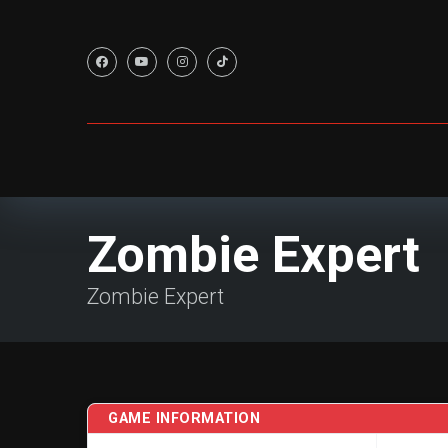
Zombie Expert
Zombie Expert
GAME INFORMATION