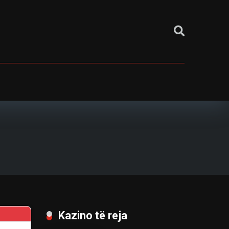
Kazino të reja