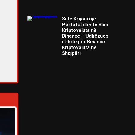
Si të Krijoni një
Portofol dhe të Blini
Kriptovaluta në
Binance – Udhëzues
i Plotë për Binance
Kriptovaluta në
Shqipëri